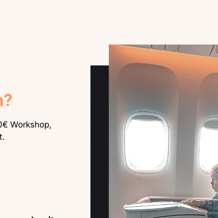
n?
 0€ Workshop,
t.