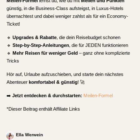
Meilen-Formel
lernst du, wie du mit
Meilen und Punkten
günstig, in die Business-Class aufsteigst, in Luxus-Hotels
übernachtest und dabei weniger zahlst als für ein Economy-
Ticket!
🔹
Upgrades & Rabatte
, die dein Reisebudget schonen
🔹
Step-by-Step-Anleitungen
, die für JEDEN funktionieren
🔹
Mehr Reisen für weniger Geld
– ganz ohne komplizierte
Tricks
Hör auf, Urlaube aufzuschieben, und starte dein nächstes
Abenteuer
komfortabel & günstig
! 🚀
➡️
Jetzt entdecken & durchstarten:
Meilen-Formel
*Dieser Beitrag enthält Affiliate Links
Ella Werwein